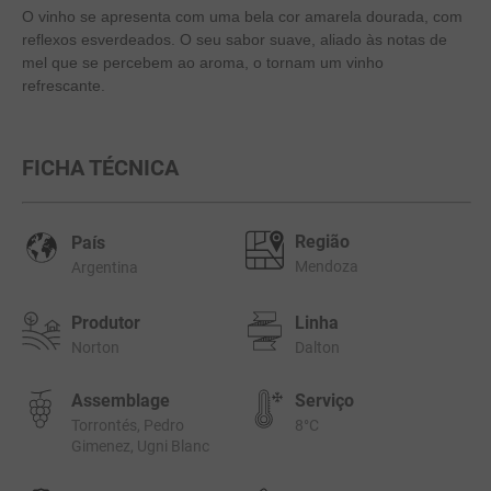
O vinho se apresenta com uma bela cor amarela dourada, com
10
º
quinta boavista
reflexos esverdeados. O seu sabor suave, aliado às notas de
mel que se percebem ao aroma, o tornam um vinho
refrescante.
FICHA TÉCNICA
Região
País
Mendoza
Argentina
Produtor
Linha
Norton
Dalton
Assemblage
Serviço
Torrontés, Pedro
8°C
Gimenez, Ugni Blanc