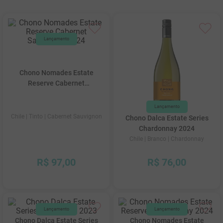
10
º
quinta boavista
Chono Nomades Estate
Reserve Cabernet
Sauvignon 2024
Chile
| Tinto
| Cabernet Sauvignon
Chono Dalca Estate Series
Chardonnay 2024
Chile
| Branco
| Chardonnay
R$
97
,
00
R$
76
,
00
Chono Dalca Estate Series
Chono Nomades Estate