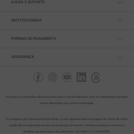
AJUDA E SUPORTE
CENTRAL DE AJUDA
FALE CONOSCO
TELEVENDAS: (11) 99791-5286
SAC: (11) 97432-0693
INSTITUCIONAIS
SEG. À SEX DAS 10HS ÀS 18HS
QUEM SOMOS
POLÍTICAS DE PRIVACIDADE
POLITICAS DE PAGAMENTO
POLÍTICAS DE ENTREGA
FORMAS DE PAGAMENTO
POLÍTICAS DE TROCA
SEGURANÇA
Os preços e condições são exclusivos para o site Winebrands.com.br e televendas e podem
sofrer alterações sem prévia notificação.
As imagens são meramente ilustrativas. A safra apresentada na imagem do rótulo do vinho
pode não corresponder ao ano de produção do mesmo. Verifique sempre o nome e os
detalhes características de cada vinho. Dúvidas? (11) 2344-5555.