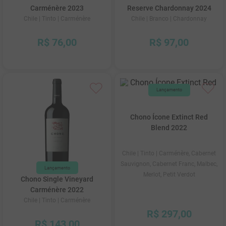
Carménère 2023
Reserve Chardonnay 2024
Chile
| Tinto
| Carménère
Chile
| Branco
| Chardonnay
R$
76
,
00
R$
97
,
00
Chono Ícone Extinct Red
Blend 2022
Chile
| Tinto
| Carménère, Cabernet
Sauvignon, Cabernet Franc, Malbec,
Merlot, Petit Verdot
Chono Single Vineyard
Carménère 2022
Chile
| Tinto
| Carménère
R$
297
,
00
R$
143
,
00