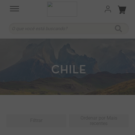
O que você está buscando?
TERMOS MAIS BUSCADOS
1
º
cabernet sauvignon
2
º
505
3
º
375 ml
4
º
sauvignon blanc
5
º
branco
6
º
cabernet franc
7
º
ribeiro santo
Ordenar por
Mais
Filtrar
recentes
8
º
500 ml
9
º
marchesi incisa della rocchetta