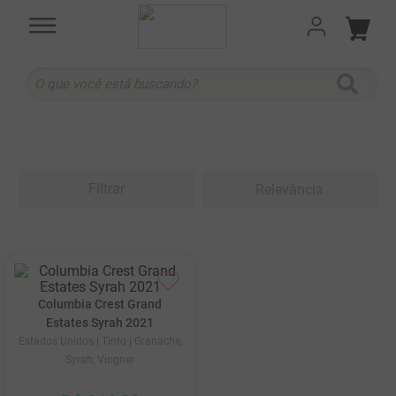
O que você está buscando?
TERMOS MAIS BUSCADOS
1
º
cabernet sauvignon
2
º
505
Filtrar
Relevância
3
º
375 ml
4
º
sauvignon blanc
5
º
branco
6
º
cabernet franc
Columbia Crest Grand
Estates Syrah 2021
7
º
ribeiro santo
Estados Unidos
| Tinto
| Granache,
Syrah, Viogner
8
º
500 ml
9
º
quinta boavista