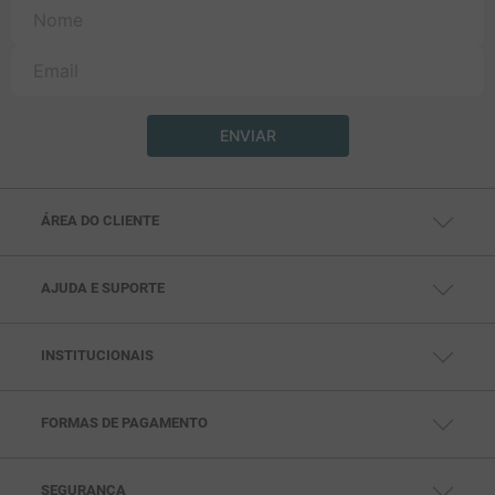
ENVIAR
ÁREA DO CLIENTE
MINHA CONTA
MEUS PEDIDOS
MEUS ENDEREÇOS
AJUDA E SUPORTE
CENTRAL DE AJUDA
FALE CONOSCO
TELEVENDAS: (11) 99791-5286
SAC: (11) 97432-0693
INSTITUCIONAIS
SEG. À SEX DAS 10HS ÀS 18HS
QUEM SOMOS
POLÍTICAS DE PRIVACIDADE
POLITICAS DE PAGAMENTO
POLÍTICAS DE ENTREGA
FORMAS DE PAGAMENTO
POLÍTICAS DE TROCA
SEGURANÇA