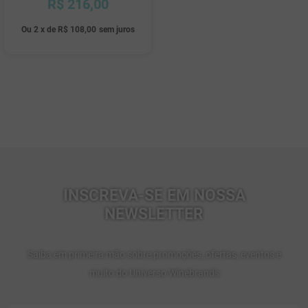
R$
216
,
00
10
º
marchesi incisa della rocchetta
Ou
2
x
de
R$ 108,00
sem juros
INSCREVA-SE EM NOSSA
NEWSLETTER
Saiba em primeira mão sobre promoções, ofertas, eventos e
muito do Universo Winebrands