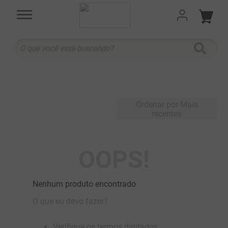
O que você está buscando?
TERMOS MAIS BUSCADOS
1
º
cabernet sauvignon
2
º
505
Ordenar por
Mais
recentes
3
º
375 ml
4
º
sauvignon blanc
OOPS!
5
º
branco
6
º
cabernet franc
Nenhum produto encontrado
7
º
ribeiro santo
O que eu devo fazer?
8
º
500 ml
9
º
quinta boavista
Verifique os termos digitados.