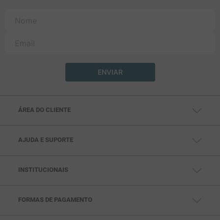
ENVIAR
ÁREA DO CLIENTE
MINHA CONTA
MEUS PEDIDOS
MEUS ENDEREÇOS
AJUDA E SUPORTE
CENTRAL DE AJUDA
FALE CONOSCO
TELEVENDAS: (11) 99791-5286
SAC: (11) 97432-0693
INSTITUCIONAIS
SEG. À SEX DAS 10HS ÀS 18HS
QUEM SOMOS
POLÍTICAS DE PRIVACIDADE
POLITICAS DE PAGAMENTO
POLÍTICAS DE ENTREGA
FORMAS DE PAGAMENTO
POLÍTICAS DE TROCA