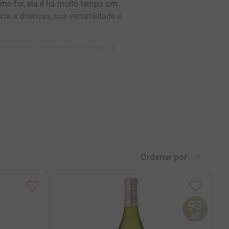
omo for, ela é há muito tempo um
ia a doenças, sua versatilidade e
o precoce e maturação tardia. A
tes tipos de climas e regiões. No
oduzir alguns dos melhores vinhos
 vinhos, podendo variar desde os
stilados. Quando elaborado com
décadas.
às vezes com um caráter metálico,
 o residual de açúcar de alguns
s brancas mais famosas do mundo.
Ordenar por
93
AD