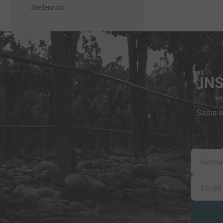
Stellenrust
IN
Saiba e