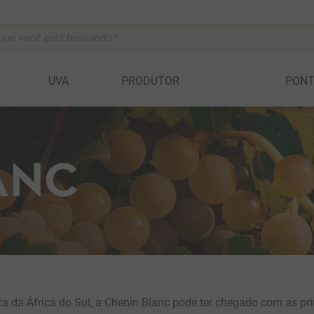
ocê está buscando?
BUSCADOS
UVA
PRODUTOR
PON
vignon
anc
c
a della rocchetta
ta
ca da África do Sul, a Chenin Blanc pode ter chegado com as pr
t