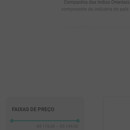
Companhia das Índias Orientais 
componente da indústria do país 
A Chenin Blanc, também conheci
casta possui uma extraordinária 
Vale do Loire, França, a uva bra
brancos deste país. A versatili
vinhos secos aos de sobremesa
qualida
Geralmente os vinhos da casta Ch
defumado e amendoado. Sua acid
estilos mais doces. Por vários 
FAIXAS DE PREÇO
R$ 119,00
–
R$ 199,00