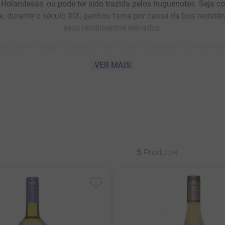
Holandesas, ou pode ter sido trazida pelos huguenotes. Seja c
e, durante o século XIX, ganhou fama por causa da boa resistênc
seus rendimentos elevados.
da como Steen na África do Sul, é uma variedade de brotament
versatilidade o que faz com que possa ser produzida em diferen
VER MAIS
nca é conhecida como rainha das uvas brancas com a fama de pr
dade da Chenin Blanc também se traduz nos diferentes estilos de
 feitos de bagas botritizadas, passando por espumantes e de
de, a Chenin Blanc confere extrema complexidade e pode durar 
enin Blanc apresentam aromas de maçã verde, limão, damasco, 
ez alta impressiona pela vivacidade e ainda ajuda a balancear
5
Produtos
exemplares famosos, a Chenin Blanc é considerada uma das uva