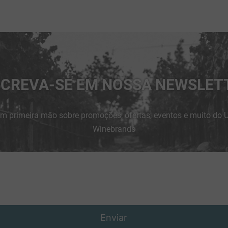
SCREVA-SE EM NOSSA NEWSLET
m primeira mão sobre promoções, ofertas, eventos e muito do 
Winebrands
Enviar