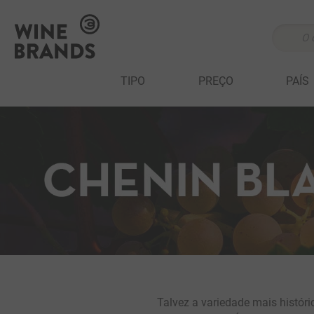
O que v
TERMOS MAIS 
TIPO
PREÇO
PAÍS
1
º
cabernet sau
2
º
375 ml
3
º
sauvignon bl
4
º
branco
5
º
cabernet fran
6
º
ribeiro santo
7
º
500 ml
8
º
marchesi incis
9
º
quinta boavis
Talvez a variedade mais históri
10
º
columbia cres