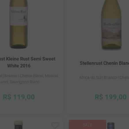
ust Kleine Rust Semi Sweet
Stellenrust Chenin Bla
White 2016
ul
| Branco
| Chenin Blanc, Muscat
Africa do Sul
| Branco
| Chen
Lunel, Sauvignon Blanc
R$
119
,
00
R$
199
,
00