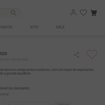
TUADOS
KITS
SALE
2020
Abruzzo, Sangiovese
 de amora e cereja pretas maduras, com um toque de especiarias.
o e grande equilíbrio.
onível no momento
onível
ENVIAR