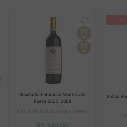
91
JS
91
AD
Rocchetta Futurosso Monferrato
Antico Ro
Rosso D.O.C. 2020
Italia
| Tinto
| Barbera, Merlot, Pinot Nero
Ita
R$
340
,
00