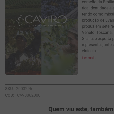
coração da Emili
rica identidade e 
tendo como missão
produção de uvas
produz em sete re
Veneto, Toscana, 
Sicilia, e exporta
representa, junto
vinícola...
Ler mais
SKU
:
2003296
COD
:
CAV0062000
Quem viu este, também v