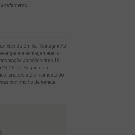
arrafamento.
planícies da Emilia-Romagna As
 desengace e esmagamento o
rmentação alcoólica dura 10
m 24-26 °C. Segue-se a
smos tanques até o momento do
ssas com molho de tomate,