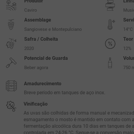
Produtor
Linh
Caviro
Musi
Assemblage
Serv
Sangiovese e Montepulciano
14°C
Safra / Colheita
Teor
2020
12%
Potencial de Guarda
Vol
Beber agora
750 
Amadurecimento
Breve período em tanques de aço inox.
Vinificação
As uvas são colhidas de forma manual e mecanizad
esmagamento o mosto é mantido em contato com as
fermentação alcoólica dura 10 dias em tanques de 
controlada em 24-26 °C. Segue-se a conversão malol