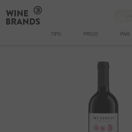
O que v
TERMOS MAIS 
TIPO
PREÇO
PAÍS
1
º
cabernet sau
2
º
505
3
º
375 ml
4
º
sauvignon bl
5
º
branco
6
º
cabernet fran
7
º
ribeiro santo
8
º
500 ml
9
º
marchesi incis
10
º
quinta boavis