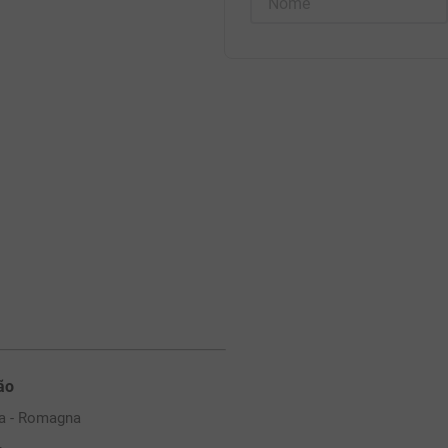
ão
ia - Romagna