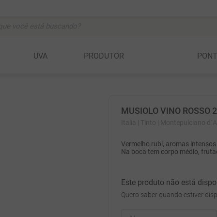
ocê está buscando?
BUSCADOS
UVA
PRODUTOR
PON
vignon
MUSIOLO VINO ROSSO 
anc
Italia
| Tinto
| Montepulciano d´
Vermelho rubi, aromas intensos
c
Na boca tem corpo médio, frutad
Este produto não está disp
Quero saber quando estiver disp
a della rocchetta
ta