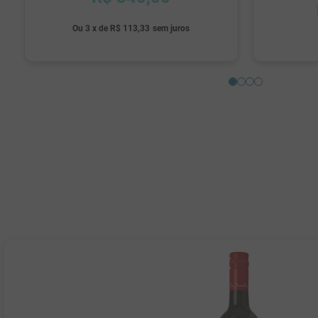
Ou
3
x
de
R$ 113,33
sem juros