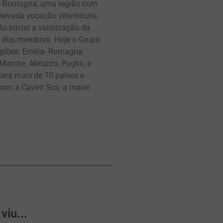
a-Romagna, uma região com
elevada vocação vitivinícola,
 inicial a valorização da
 dos membros. Hoje o Grupo
giões: Emilia- Romagna,
Marche, Abruzzo, Puglia, e
 para mais de 70 países e
 com a Caviro Sca, a maior
iu...