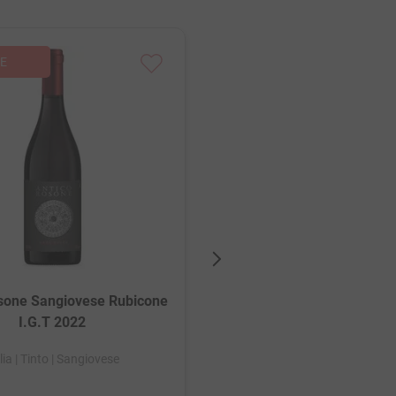
Foradori Sgarzon Teroldeg
Delle Dolomiti IGT 2
França
| Tinto
| Terolde
sone Sangiovese Rubicone
I.G.T 2022
lia
| Tinto
| Sangiovese