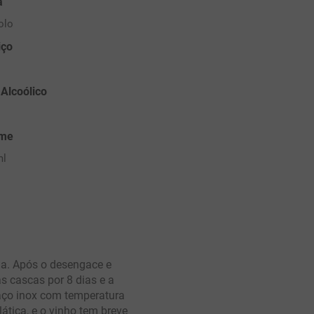
a
olo
iço
 Alcoólico
ume
ml
a. Após o desengace e
 cascas por 8 dias e a
aço inox com temperatura
ática, e o vinho tem breve