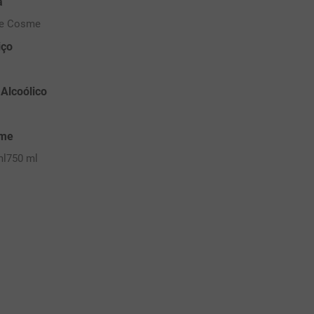
a
te Cosme
iço
 Alcoólico
ume
ml
750 ml