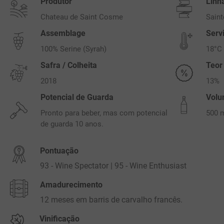
Produtor
Linh
Chateau de Saint Cosme
Sain
Assemblage
Serv
100% Serine (Syrah)
18°C
Safra / Colheita
Teor
2018
13%
Potencial de Guarda
Vol
Pronto para beber, mas com potencial
500 
de guarda 10 anos.
Pontuação
93 - Wine Spectator | 95 - Wine Enthusiast
Amadurecimento
12 meses em barris de carvalho francês.
Vinificação