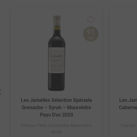
91
AD
Les Jamelles Sélection Spéciale
Les Jam
Grenache – Syrah – Mourvèdre
Caberne
Pays D'oc 2020
França
| Tinto
| Granache, Mourvedre,
França
|
Syrah