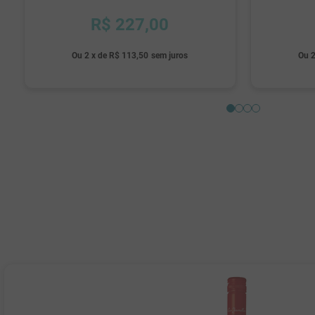
R$
227
,
00
Ou
2
x
de
R$ 113,50
sem juros
Ou