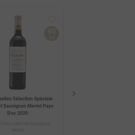
90
AD
Domaine Thillardon Le Ca
AOC Chénas 2018
elles Sélection Spéciale
t Sauvignon Merlot Pays
França
| Tinto
| Gama
D'oc 2020
 Tinto
| Cabernet Sauvignon,
Merlot