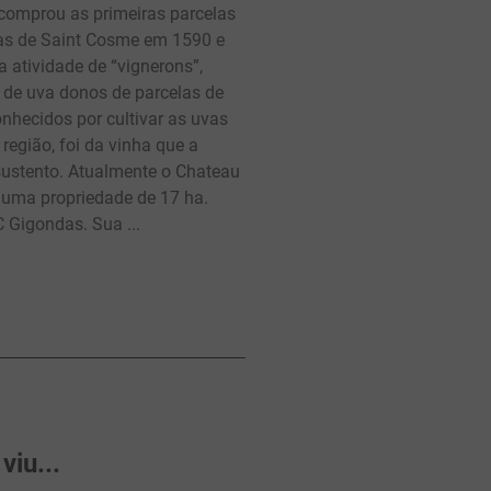
 comprou as primeiras parcelas
nas de Saint Cosme em 1590 e
a atividade de “vignerons”,
 de uva donos de parcelas de
onhecidos por cultivar as uvas
região, foi da vinha que a
 sustento. Atualmente o Chateau
 uma propriedade de 17 ha.
 Gigondas. Sua ...
iu...