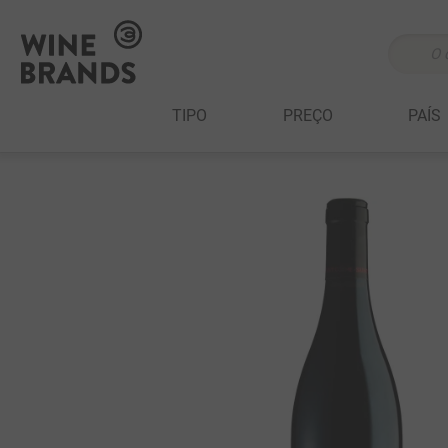
O que v
TERMOS MAIS 
TIPO
PREÇO
PAÍS
1
º
cabernet sau
2
º
505
3
º
375 ml
4
º
sauvignon bl
5
º
branco
6
º
cabernet fran
7
º
ribeiro santo
8
º
500 ml
9
º
quinta boavis
10
º
marchesi incis