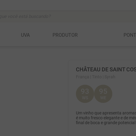
ocê está buscando?
BUSCADOS
UVA
PRODUTOR
PON
vignon
CHÂTEAU DE SAINT COS
anc
França
| Tinto
| Syrah
93
95
c
WS
WE
Um vinho que apresenta aromas d
é muito fresco elegante e de m
ta
final de boca e grande potencial
a della rocchetta