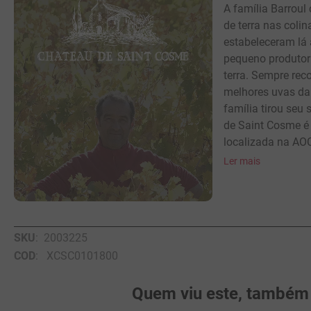
A família Barroul
de terra nas coli
estabeleceram lá 
pequeno produtor
terra. Sempre rec
melhores uvas da 
família tirou seu
de Saint Cosme é
localizada na AOC
Ler mais
SKU
:
2003225
COD
:
XCSC0101800
Quem viu este, também v