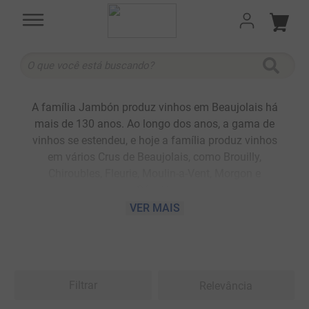
O que você está buscando?
TERMOS MAIS BUSCADOS
A família Jambón produz vinhos em Beaujolais há
1
º
cabernet sauvignon
mais de 130 anos. Ao longo dos anos, a gama de
2
º
505
vinhos se estendeu, e hoje a família produz vinhos
em vários Crus de Beaujolais, como Brouilly,
3
º
375 ml
Chiroubles, Fleurie, Moulin-a-Vent, Morgon e
4
º
sauvignon blanc
Régnié.
Em 2016 o domaine recebeu uma grande
VER MAIS
5
º
branco
distinção com seu Chiroubles 2015, eleito então o
6
º
cabernet franc
Melhor Gamay do Mundo.
Comprometida com a sustentabilidade e o meio
7
º
ribeiro santo
ambiente, a Maison Jambóm conseguiu em 2021
8
º
500 ml
Filtrar
Relevância
o selo Vin Bio-AB para alguns de seus vinhos
oriundos de vinhedos em processo de conversão
9
º
quinta boavista