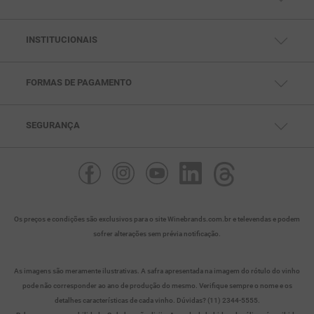
CENTRAL DE AJUDA
FALE CONOSCO
TELEVENDAS: (11) 99791-5286
SAC: (11) 97432-0693
INSTITUCIONAIS
SEG. À SEX DAS 10HS ÀS 18HS
QUEM SOMOS
POLÍTICAS DE PRIVACIDADE
POLITICAS DE PAGAMENTO
POLÍTICAS DE ENTREGA
FORMAS DE PAGAMENTO
POLÍTICAS DE TROCA
SEGURANÇA
Os preços e condições são exclusivos para o site Winebrands.com.br e televendas e podem
sofrer alterações sem prévia notificação.
As imagens são meramente ilustrativas. A safra apresentada na imagem do rótulo do vinho
pode não corresponder ao ano de produção do mesmo. Verifique sempre o nome e os
detalhes características de cada vinho. Dúvidas? (11) 2344-5555.