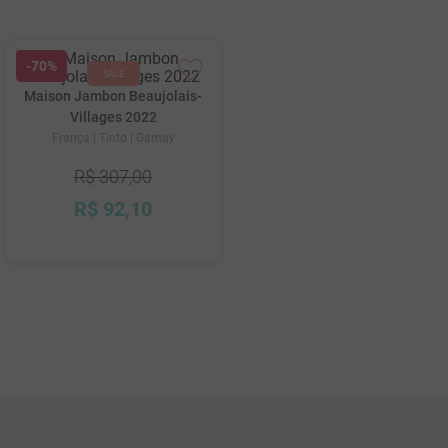
biológica.
10
º
marchesi incisa della rocchetta
-
70%
Maison Jambon Beaujolais-
Villages 2022
França
| Tinto
| Gamay
R$
307
,
00
R$
92
,
10