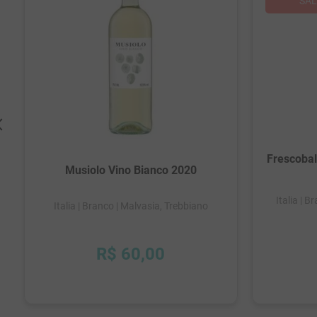
Frescobal
Musiolo Vino Bianco 2020
Italia
| B
Italia
| Branco
| Malvasia, Trebbiano
R$
60
,
00