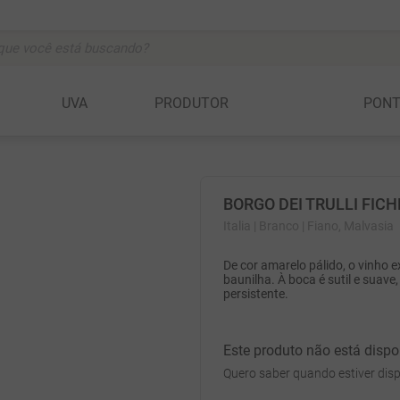
ocê está buscando?
BUSCADOS
UVA
PRODUTOR
PON
vignon
BORGO DEI TRULLI FICH
anc
Italia
| Branco
| Fiano, Malvasia
De cor amarelo pálido, o vinho 
c
baunilha. À boca é sutil e suave
persistente.
Este produto não está disp
a della rocchetta
Quero saber quando estiver disp
ta