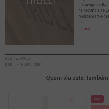
e Sauvignon Blan
na província de L
Negroamaro e Malv
loc...
Ler mais
SKU
:
2003089
COD
:
XTRU0032000
Quem viu este, também v
-
55%