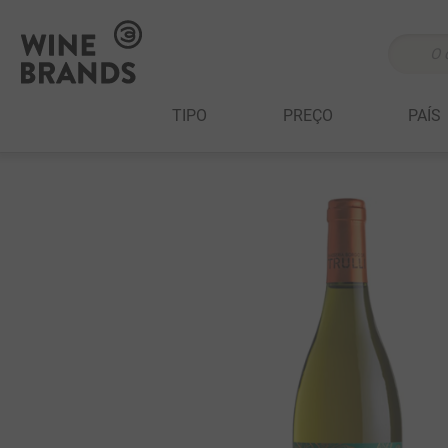
O que v
TERMOS MAIS 
TIPO
PREÇO
PAÍS
1
º
cabernet sau
2
º
505
3
º
375 ml
4
º
sauvignon bl
5
º
branco
6
º
cabernet fran
7
º
ribeiro santo
8
º
500 ml
9
º
marchesi incis
10
º
quinta boavis