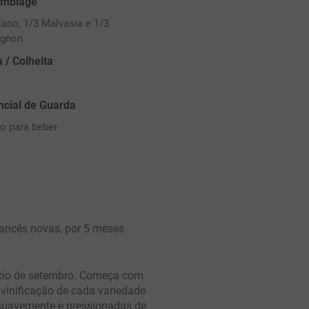
mblage
iano, 1/3 Malvasia e 1/3
ignon
 / Colheita
ncial de Guarda
o para beber
ancês novas, por 5 meses
nício de setembro. Começa com
vinificação de cada variedade
suavemente e pressionadas de