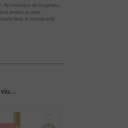
c. No município de Guagnano,
ecce, produz as uvas
asia Nera. A vinícola está
iu...