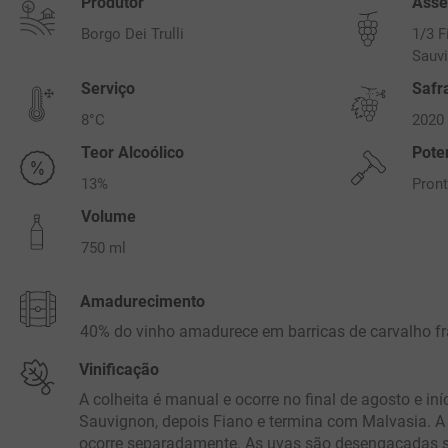
Produtor
Asse
Borgo Dei Trulli
1/3 F
Sauv
Serviço
Safra
8°C
2020
Teor Alcoólico
Pote
13%
Pront
Volume
750 ml
Amadurecimento
40% do vinho amadurece em barricas de carvalho fr
Vinificação
A colheita é manual e ocorre no final de agosto e i
Sauvignon, depois Fiano e termina com Malvasia. A 
ocorre separadamente. As uvas são desengaçadas 