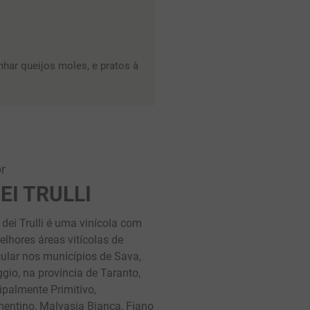
nhar queijos moles, e pratos à
r
EI TRULLI
dei Trulli é uma vinícola com
elhores áreas vitícolas de
cular nos municípios de Sava,
io, na província de Taranto,
ipalmente Primitivo,
entino, Malvasia Bianca, Fiano