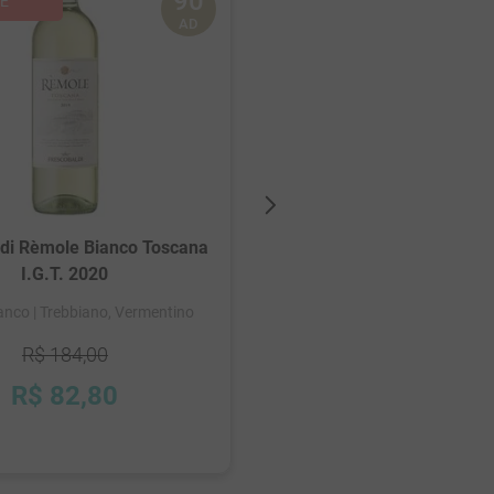
90
AD
Antico Rosone
Trebbiano/Chardonnay R
I.G.T 2024
di Rèmole Bianco Toscana
Italia
| Tinto
| Chardonnay, Tr
I.G.T. 2020
ranco
| Trebbiano, Vermentino
R$
184
,
00
R$
81
,
00
R$
82
,
80