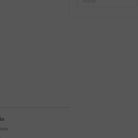
ão
oza