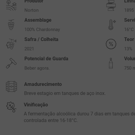
Produtor
Linh
Norton
1895
Assemblage
Serv
100% Chardonnay
16°C
Safra / Colheita
Teor
2021
13%
Potencial de Guarda
Vol
Beber agora.
750 
Amadurecimento
Breve estagio em tanques de aço inox.
Vinificação
A fermentação alcoólica durou 7 dias em tanques d
controlada entre 16-18°C.