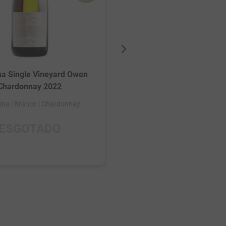
Chenin Blanc 2023
Argentina
| Branco
| Chenin
a Single Vineyard Owen
Chardonnay 2022
ina
| Branco
| Chardonnay
ESGOTADO
ESGOTADO