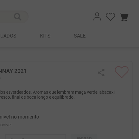
TUADOS
KITS
SALE
NNAY 2021
y
alos esverdeados. Aromas que lembram maça verde, abacaxi,
sco, final de boca longo e equilibrado.
onível no momento
onível
ENVIAR