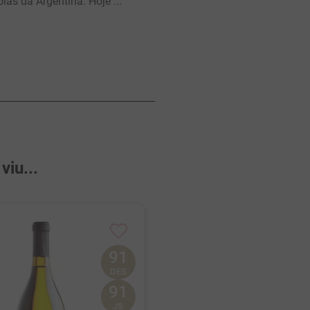
las da Argentina. Hoje ...
iu...
91
DES
91
Riccitelli Old Vines From 
JS