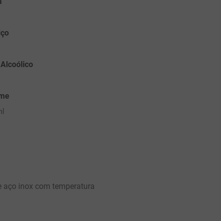
a
iço
 Alcoólico
ume
ml
e aço inox com temperatura