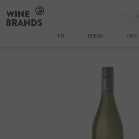
O que v
TERMOS MAIS 
TIPO
PREÇO
PAÍS
1
º
cabernet sau
2
º
505
3
º
375 ml
4
º
sauvignon bl
5
º
branco
6
º
cabernet fran
7
º
ribeiro santo
8
º
500 ml
9
º
marchesi incis
10
º
quinta boavis