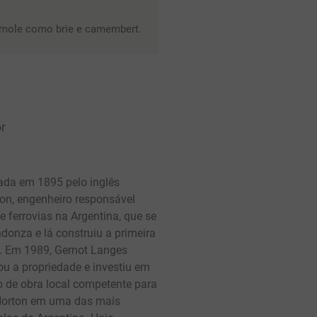
a mole como brie e camembert.
r
ada em 1895 pelo inglês
on, engenheiro responsável
e ferrovias na Argentina, que se
onza e lá construiu a primeira
o. Em 1989, Gernot Langes
u a propriedade e investiu em
o de obra local competente para
Norton em uma das mais