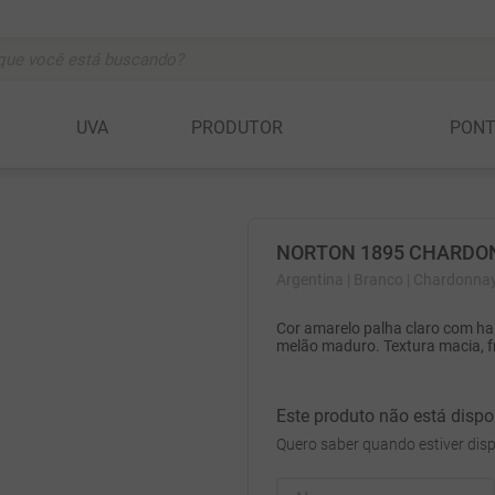
ocê está buscando?
BUSCADOS
UVA
PRODUTOR
PON
vignon
NORTON 1895 CHARDO
anc
Argentina
| Branco
| Chardonna
Cor amarelo palha claro com h
c
melão maduro. Textura macia, fre
Este produto não está disp
Quero saber quando estiver disp
a della rocchetta
ta