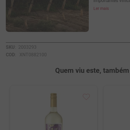
importantes viníco
Ler mais
SKU
:
2003293
COD
:
XNT0882100
Quem viu este, também v