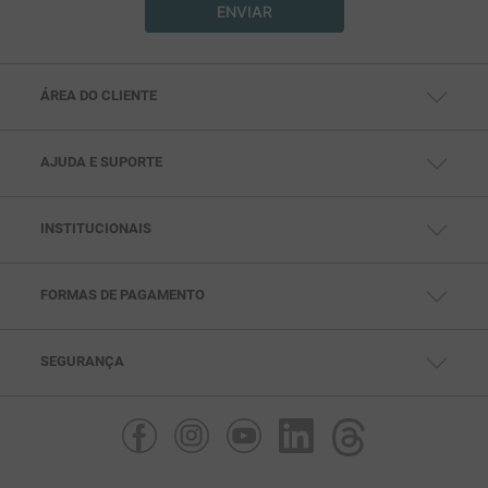
ENVIAR
ÁREA DO CLIENTE
MINHA CONTA
MEUS PEDIDOS
MEUS ENDEREÇOS
AJUDA E SUPORTE
CENTRAL DE AJUDA
FALE CONOSCO
TELEVENDAS: (11) 99791-5286
SAC: (11) 97432-0693
INSTITUCIONAIS
SEG. À SEX DAS 10HS ÀS 18HS
QUEM SOMOS
POLÍTICAS DE PRIVACIDADE
POLITICAS DE PAGAMENTO
POLÍTICAS DE ENTREGA
FORMAS DE PAGAMENTO
POLÍTICAS DE TROCA
SEGURANÇA