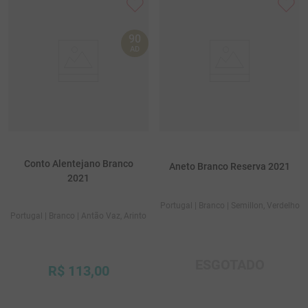
90
AD
Conto Alentejano Branco
Aneto Branco Reserva 2021
2021
Portugal
| Branco
| Semillon, Verdelho
Portugal
| Branco
| Antão Vaz, Arinto
ESGOTADO
R$
113
,
00