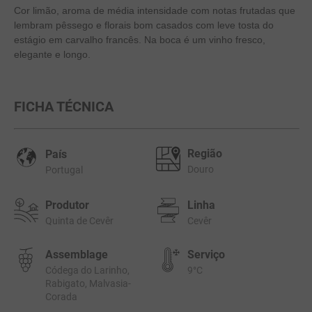
Cor limão, aroma de média intensidade com notas frutadas que
10
º
marchesi incisa della rocchetta
lembram pêssego e florais bom casados com leve tosta do
estágio em carvalho francês. Na boca é um vinho fresco,
elegante e longo.
FICHA TÉCNICA
Região
País
Douro
Portugal
Produtor
Linha
Quinta de Cevêr
Cevêr
Assemblage
Serviço
Códega do Larinho,
9°C
Rabigato, Malvasia-
Corada