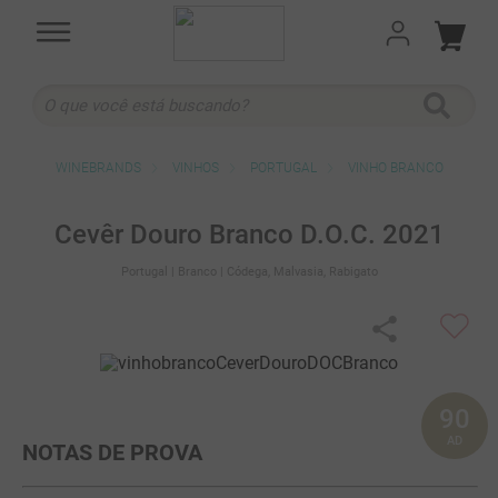
O que você está buscando?
TERMOS MAIS BUSCADOS
VINHOS
PORTUGAL
VINHO BRANCO
1
º
cabernet sauvignon
2
º
505
Cevêr Douro Branco D.O.C. 2021
3
º
375 ml
Portugal
| Branco
| Códega, Malvasia, Rabigato
4
º
sauvignon blanc
5
º
branco
6
º
cabernet franc
90
7
º
ribeiro santo
AD
NOTAS DE PROVA
8
º
500 ml
9
º
quinta boavista