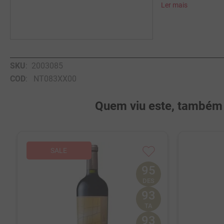
Ler mais
SKU
:
2003085
COD
:
NT083XX00
Quem viu este, também v
95
DES
93
TA
93