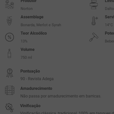
Produtor
Linh
Norton
Dalt
Assemblage
Serv
Bonarda, Merlot e Syrah
14°C
Teor Alcoólico
Pote
13%
Bebe
Volume
750 ml
Pontuação
90 - Revista Adega
Amadurecimento
Não passa por amadurecimento em barricas.
Vinificação
Vinificação clássica, tradicional, 100% em tanques d