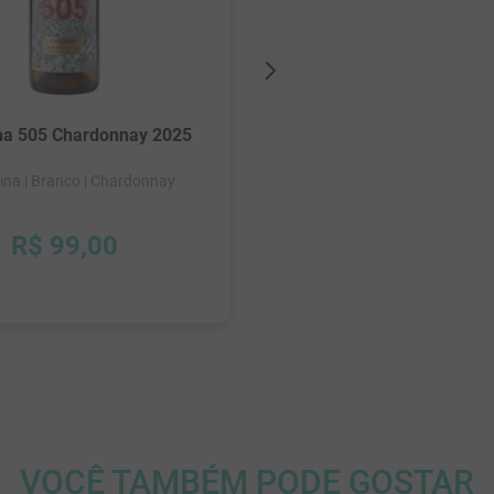
Argentina
| Tinto
| Malb
na 505 Chardonnay 2025
ina
| Branco
| Chardonnay
R$
99
,
00
R$
99
,
00
VOCÊ TAMBÉM PODE GOSTAR