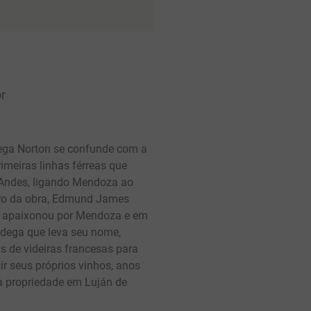
r
dega Norton se confunde com a
imeiras linhas férreas que
Andes, ligando Mendoza ao
iro da obra, Edmund James
e apaixonou por Mendoza e em
dega que leva seu nome,
 de videiras francesas para
r seus próprios vinhos, anos
a propriedade em Luján de