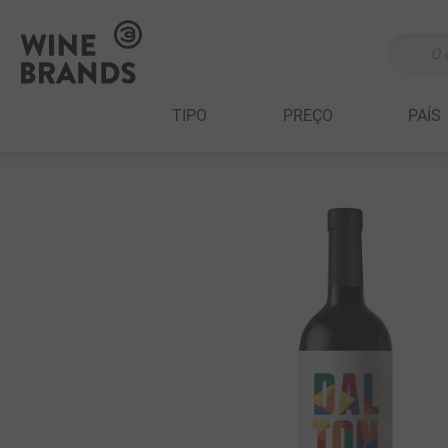
O que v
TERMOS MAIS 
TIPO
PREÇO
PAÍS
1
º
cabernet sau
2
º
505
3
º
375 ml
4
º
sauvignon bl
5
º
branco
6
º
cabernet fran
7
º
ribeiro santo
8
º
500 ml
9
º
marchesi incis
10
º
quinta boavis