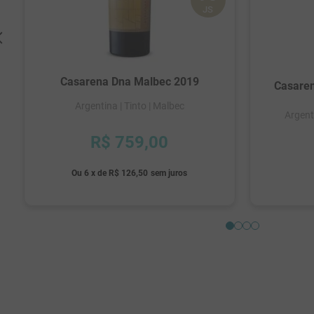
JS
Casarena Dna Malbec 2019
Casare
Argentina
| Tinto
| Malbec
Argent
R$
759
,
00
Ou
6
x
de
R$ 126,50
sem juros