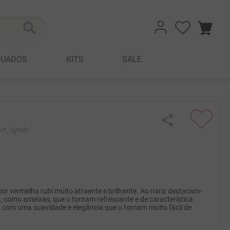
TUADOS
KITS
SALE
ot, Syrah
r vermelha rubi muito atraente e brilhante. Ao nariz destacam-
 como ameixas, que o tornam refrescante e de característica
l, com uma suavidade e elegância que o tornam muito fácil de