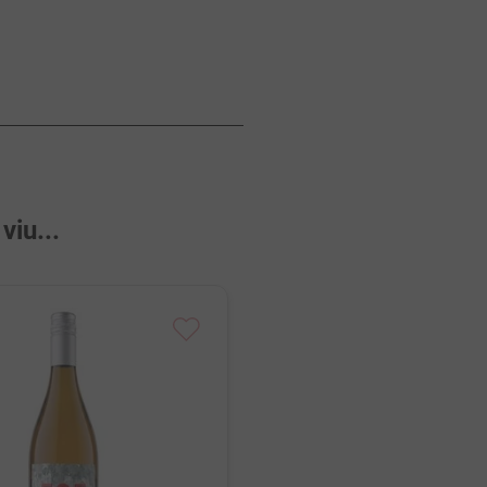
iu...
Casarena 505 Malbec 