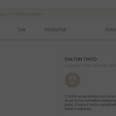
ocê está buscando?
BUSCADOS
UVA
PRODUTOR
PON
vignon
DALTON TINTO
anc
Argentina
| Tinto
| Bonarda, Merl
90
c
AD
O vinho se apresenta com uma co
se os frutos vermelhos maduros,
a della rocchetta
jovial. À boca é muito agradáve
beber e saborear.
ta