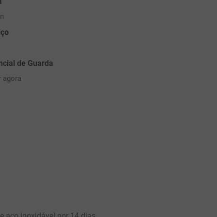
a
on
iço
ncial de Guarda
r agora
e aço inoxidável por 14 dias,