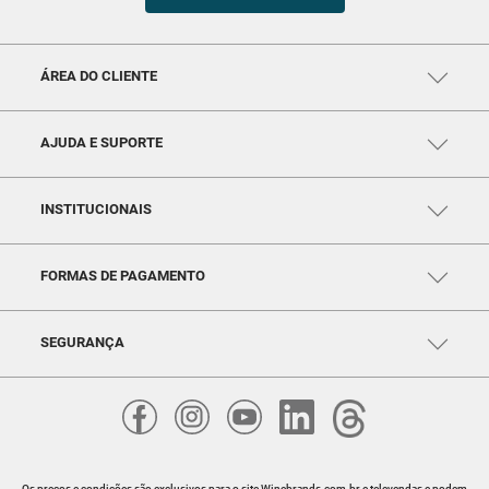
ÁREA DO CLIENTE
MINHA CONTA
MEUS PEDIDOS
MEUS ENDEREÇOS
AJUDA E SUPORTE
CENTRAL DE AJUDA
FALE CONOSCO
TELEVENDAS: (11) 99791-5286
SAC: (11) 97432-0693
INSTITUCIONAIS
SEG. À SEX DAS 10HS ÀS 18HS
QUEM SOMOS
POLÍTICAS DE PRIVACIDADE
POLITICAS DE PAGAMENTO
POLÍTICAS DE ENTREGA
FORMAS DE PAGAMENTO
POLÍTICAS DE TROCA
SEGURANÇA
Os preços e condições são exclusivos para o site Winebrands.com.br e televendas e podem