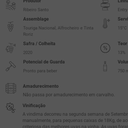
Produtor
Linh
Ribeiro Santo
Entry
Assemblage
Serv
Touriga Nacional, Alfrocheiro e Tinta
15°C
Roriz
Safra / Colheita
Teor
2020
13%
Potencial de Guarda
Vol
Pronto para beber
750 
Amadurecimento
Não passa por amadurecimento em carvalho.
Vinificação
A vindima decorreu na segunda semana de Setembr
manualmente, para pequenas caixas de 18Kg, de a
criteriosa das melhores uvas na vinha. As uvas fo