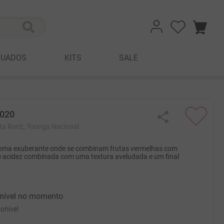
TUADOS
KITS
SALE
2020
nta Roriz, Touriga Nacional
Aroma exuberante onde se combinam frutas vermelhas com
e acidez combinada com uma textura aveludada e um final
onível no momento
onível