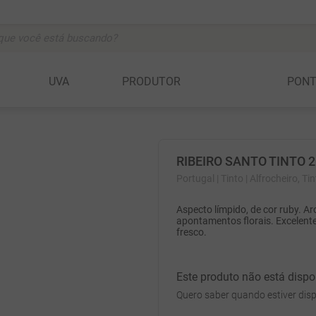
ocê está buscando?
BUSCADOS
UVA
PRODUTOR
PON
vignon
RIBEIRO SANTO TINTO 
anc
Portugal
| Tinto
| Alfrocheiro, Ti
Aspecto límpido, de cor ruby. 
c
apontamentos florais. Excelent
fresco.
Este produto não está disp
a della rocchetta
Quero saber quando estiver disp
ta