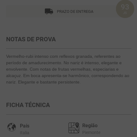
93
10
º
marchesi incisa della rocchetta
PRAZO DE ENTREGA
JS
NOTAS DE PROVA
Vermelho-rubi intenso com reflexos granada, referentes ao
período de amadurecimento. No nariz é intenso, elegante e
envolvente. Com notas de frutas vermelhas, especiarias e
alcaçuz. Em boca apresenta-se harmônico, correspondendo ao
nariz. Elegante e bastante persistente.
FICHA TÉCNICA
Região
País
Piemonte
Italia