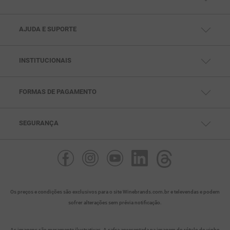
MINHA CONTA
MEUS PEDIDOS
MEUS ENDEREÇOS
AJUDA E SUPORTE
CENTRAL DE AJUDA
FALE CONOSCO
TELEVENDAS: (11) 99791-5286
SAC: (11) 97432-0693
INSTITUCIONAIS
SEG. À SEX DAS 10HS ÀS 18HS
QUEM SOMOS
POLÍTICAS DE PRIVACIDADE
POLITICAS DE PAGAMENTO
POLÍTICAS DE ENTREGA
FORMAS DE PAGAMENTO
POLÍTICAS DE TROCA
SEGURANÇA
Os preços e condições são exclusivos para o site Winebrands.com.br e televendas e podem
sofrer alterações sem prévia notificação.
As imagens são meramente ilustrativas. A safra apresentada na imagem do rótulo do vinho