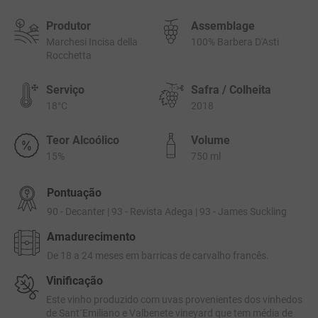
Produtor
Assemblage
Marchesi Incisa della
100% Barbera D'Asti
Rocchetta
Serviço
Safra / Colheita
18°C
2018
Teor Alcoólico
Volume
15%
750 ml
Pontuação
90 - Decanter | 93 - Revista Adega | 93 - James Suckling
Amadurecimento
De 18 a 24 meses em barricas de carvalho francês.
Vinificação
Este vinho produzido com uvas provenientes dos vinhedos
de Sant´Emiliano e Valbenete vineyard que tem média de