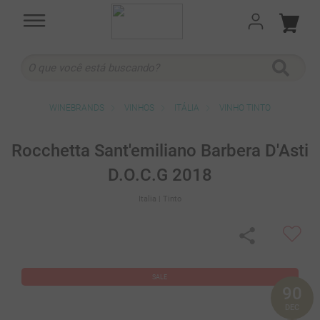
O que você está buscando?
TERMOS MAIS BUSCADOS
VINHOS
ITÁLIA
VINHO TINTO
1
º
cabernet sauvignon
2
º
505
Rocchetta Sant'emiliano Barbera D'Asti
3
º
375 ml
D.O.C.G 2018
4
º
sauvignon blanc
Italia
| Tinto
5
º
branco
6
º
cabernet franc
7
º
ribeiro santo
90
8
º
500 ml
DEC
9
º
quinta boavista