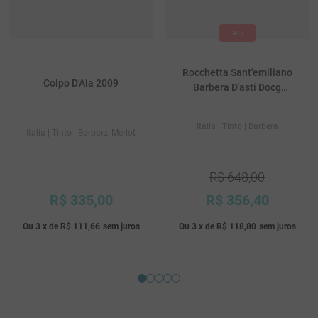
Rocchetta Sant'emiliano
Colpo D'Ala 2009
Barbera D'asti Docg
Superiore 2011
Italia
| Tinto
| Barbera
Italia
| Tinto
| Barbera, Merlot
R$
648
,
00
R$
335
,
00
R$
356
,
40
Ou
3
x
de
R$ 111,66
sem juros
Ou
3
x
de
R$ 118,80
sem juros