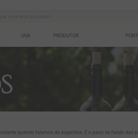
ocê está buscando?
BUSCADOS
UVA
PRODUTOR
PON
vignon
anc
c
a della rocchetta
rtante quando falamos de Argentina. É o pano de fundo das pri
ta