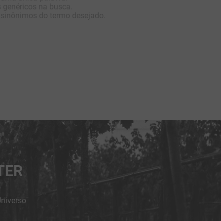
s genéricos na busca.
r sinônimos do termo desejado.
TER
Universo