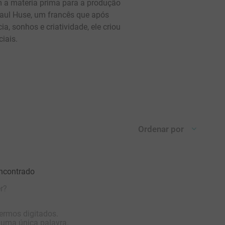
a materia prima para a produção
 Paul Huse, um francês que após
, sonhos e criatividade, ele criou
iais.
Ordenar por
ncontrado
r?
termos digitados.
r uma única palavra.