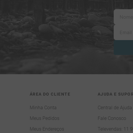
ÁREA DO CLIENTE
AJUDA E SUPO
Minha Conta
Central de Ajuda
Meus Pedidos
Fale Conosco
Meus Endereços
Televendas: 11 