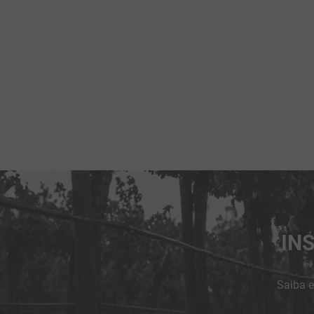
IN
Saiba e