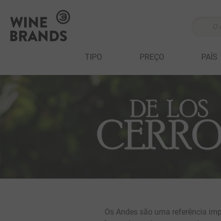
O que v
TERMOS MAIS 
TIPO
PREÇO
PAÍS
1
º
cabernet sau
2
º
505
3
º
375 ml
4
º
sauvignon bl
5
º
branco
6
º
cabernet fran
7
º
ribeiro santo
8
º
500 ml
9
º
marchesi incis
Os Andes são uma referência impo
10
º
quinta boavis