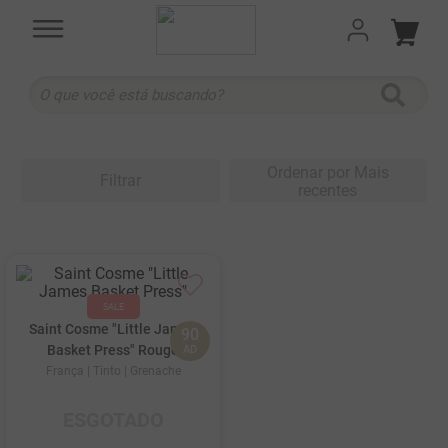
O que você está buscando?
TERMOS MAIS BUSCADOS
1
º
cabernet sauvignon
Ordenar por
Mais
Filtrar
recentes
2
º
505
3
º
375 ml
4
º
sauvignon blanc
5
º
branco
Saint Cosme "Little James
90
6
º
cabernet franc
Basket Press" Rouge
AD
França
| Tinto
| Grenache
7
º
ribeiro santo
8
º
500 ml
ESGOTADO
9
º
marchesi incisa della rocchetta