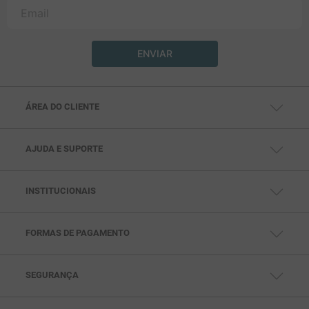
ENVIAR
ÁREA DO CLIENTE
MINHA CONTA
MEUS PEDIDOS
MEUS ENDEREÇOS
AJUDA E SUPORTE
CENTRAL DE AJUDA
FALE CONOSCO
TELEVENDAS: (11) 99791-5286
SAC: (11) 97432-0693
INSTITUCIONAIS
SEG. À SEX DAS 10HS ÀS 18HS
QUEM SOMOS
POLÍTICAS DE PRIVACIDADE
POLITICAS DE PAGAMENTO
POLÍTICAS DE ENTREGA
FORMAS DE PAGAMENTO
POLÍTICAS DE TROCA
SEGURANÇA