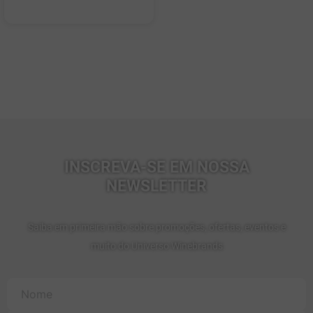
10
º
quinta boavista
INSCREVA-SE EM NOSSA
NEWSLETTER
Saiba em primeira mão sobre promoções, ofertas, eventos e
muito do Universo Winebrands