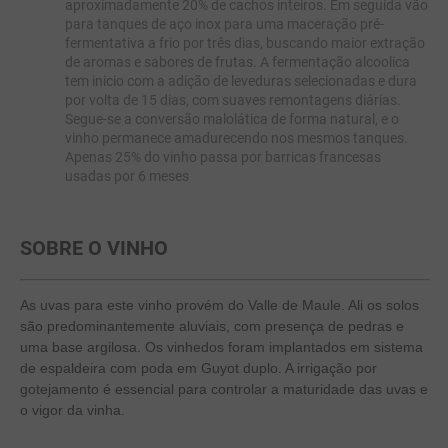
aproximadamente 20% de cachos inteiros. Em seguida vão
para tanques de aço inox para uma maceração pré-
fermentativa a frio por três dias, buscando maior extração
de aromas e sabores de frutas. A fermentação alcoolica
tem inicio com a adição de leveduras selecionadas e dura
por volta de 15 dias, com suaves remontagens diárias.
Segue-se a conversão malolática de forma natural, e o
vinho permanece amadurecendo nos mesmos tanques.
Apenas 25% do vinho passa por barricas francesas
usadas por 6 meses
SOBRE O VINHO
As uvas para este vinho provém do Valle de Maule. Ali os solos
são predominantemente aluviais, com presença de pedras e
uma base argilosa. Os vinhedos foram implantados em sistema
de espaldeira com poda em Guyot duplo. A irrigação por
gotejamento é essencial para controlar a maturidade das uvas e
o vigor da vinha.