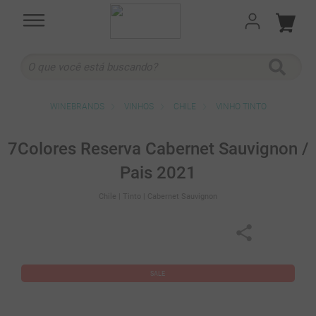
O que você está buscando?
TERMOS MAIS BUSCADOS
VINHOS
CHILE
VINHO TINTO
1
º
cabernet sauvignon
2
º
505
7Colores Reserva Cabernet Sauvignon /
3
º
375 ml
Pais 2021
4
º
sauvignon blanc
Chile
| Tinto
| Cabernet Sauvignon
5
º
branco
6
º
cabernet franc
7
º
ribeiro santo
8
º
500 ml
9
º
quinta boavista