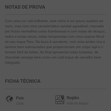
NOTAS DE PROVA
10
º
marchesi incisa della rocchetta
Com uma cor rubi brilhante, este vinho é um pouco austero ao
nariz, mas com uma característica varietal agradável, marcada
por frutos vermelhos como framboesas e com notas de alcaçuz,
cedro e ervas secas, todas temperadas com uma nuance floral
do seu toque País. Na boca é suculento, com uma acidez rica e
taninos bem estruturados que proporcionam um corpo ágil e o
tornam fácil de beber. Ao final apresenta notas tostadas, de
chocolate amargo bem como um sutil toque de carvalho bem
integrado.
FICHA TÉCNICA
Região
País
Vale do Maipo
Chile