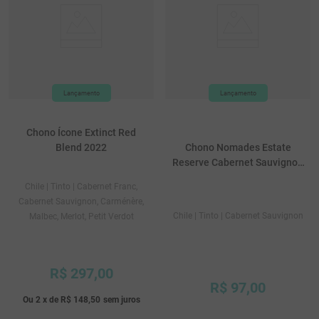
Chono Ícone Extinct Red
Chono Nomades Estate
Blend 2022
Reserve Cabernet Sauvignon
2024
Chile
| Tinto
| Cabernet Franc,
Cabernet Sauvignon, Carménère,
Chile
| Tinto
| Cabernet Sauvignon
Malbec, Merlot, Petit Verdot
R$
297
,
00
R$
97
,
00
Ou
2
x
de
R$ 148,50
sem juros