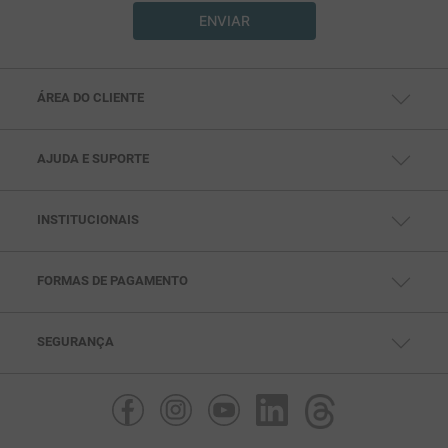
ENVIAR
ÁREA DO CLIENTE
MINHA CONTA
MEUS PEDIDOS
MEUS ENDEREÇOS
AJUDA E SUPORTE
CENTRAL DE AJUDA
FALE CONOSCO
TELEVENDAS: (11) 99791-5286
SAC: (11) 97432-0693
INSTITUCIONAIS
SEG. À SEX DAS 10HS ÀS 18HS
QUEM SOMOS
POLÍTICAS DE PRIVACIDADE
POLITICAS DE PAGAMENTO
POLÍTICAS DE ENTREGA
FORMAS DE PAGAMENTO
POLÍTICAS DE TROCA
SEGURANÇA