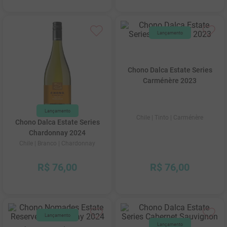
10
º
marchesi incisa della rocchetta
Chono Dalca Estate Series
Carménère 2023
Chile
| Tinto
| Carménère
Chono Dalca Estate Series
Chardonnay 2024
Chile
| Branco
| Chardonnay
R$
76
,
00
R$
76
,
00