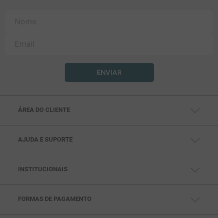
ENVIAR
ÁREA DO CLIENTE
MINHA CONTA
MEUS PEDIDOS
MEUS ENDEREÇOS
AJUDA E SUPORTE
CENTRAL DE AJUDA
FALE CONOSCO
TELEVENDAS: (11) 99791-5286
SAC: (11) 97432-0693
INSTITUCIONAIS
SEG. À SEX DAS 10HS ÀS 18HS
QUEM SOMOS
POLÍTICAS DE PRIVACIDADE
POLITICAS DE PAGAMENTO
POLÍTICAS DE ENTREGA
FORMAS DE PAGAMENTO
POLÍTICAS DE TROCA