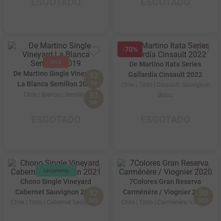
ESGOTADO
ESGOTADO
-
70%
De Martino Itata Series
De Martino Single Vineyard
Gallardía Cinsault 2022
92
La Blanca Semillon 2019
TA
Chile
| Tinto
| Cinsault, Sauvignon
93
Chile
| Branco
| Semillon
Blanc
RP
ESGOTADO
ESGOTADO
Chono Single Vineyard
7Colores Gran Reserva
Cabernet Sauvignon 2021
Carménère / Viognier 2020
92
90
DES
DES
Chile
| Tinto
| Cabernet Sauvignon
Chile
| Tinto
| Carménère, Viogner