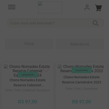
O que você está buscando?
TERMOS MAIS BUSCADOS
1
º
cabernet sauvignon
Filtrar
Relevância
2
º
505
3
º
375 ml
4
º
sauvignon blanc
5
º
branco
Chono Nomades Estate
Chono Nomades Estate
Reserve Carménère 2023
6
º
cabernet franc
Reserve Cabernet
Chile
| Tinto
| Carménère
Sauvignon 2024
Chile
| Tinto
| Cabernet Sauvignon
7
º
ribeiro santo
8
º
500 ml
R$
97
,
00
R$
97
,
00
9
º
quinta boavista