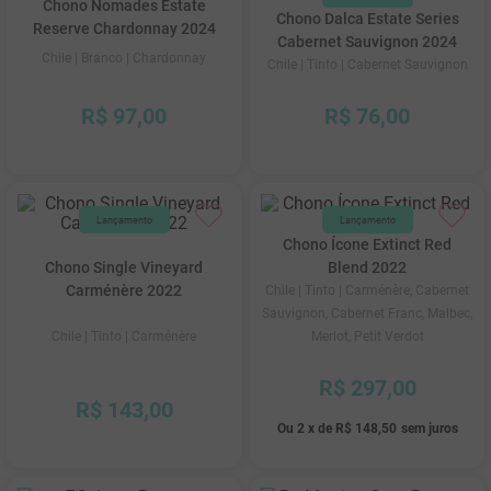
Chono Nomades Estate
Chono Dalca Estate Series
Reserve Chardonnay 2024
Cabernet Sauvignon 2024
Chile
| Branco
| Chardonnay
Chile
| Tinto
| Cabernet Sauvignon
R$
97
,
00
R$
76
,
00
Chono Ícone Extinct Red
Chono Single Vineyard
Blend 2022
Carménère 2022
Chile
| Tinto
| Carménère, Cabernet
Sauvignon, Cabernet Franc, Malbec,
Chile
| Tinto
| Carménère
Merlot, Petit Verdot
R$
297
,
00
R$
143
,
00
Ou
2
x
de
R$ 148,50
sem juros