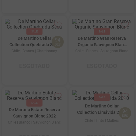
De Martino Cellar
De Martino Gran Reserva
94
Collection Quebrada Seca
Organic Sauvignon Blanc
DES
2009
2023
Chile
| Branco
| Chardonnay
Chile
| Branco
| Sauvignon Blanc
ESGOTADO
ESGOTADO
De Martino Cellar
De Martino Estate Reserva
94
Collection Limávida 2010
Sauvignon Blanc 2022
DES
Chile
| Tinto
| Malbec
Chile
| Branco
| Sauvignon Blanc