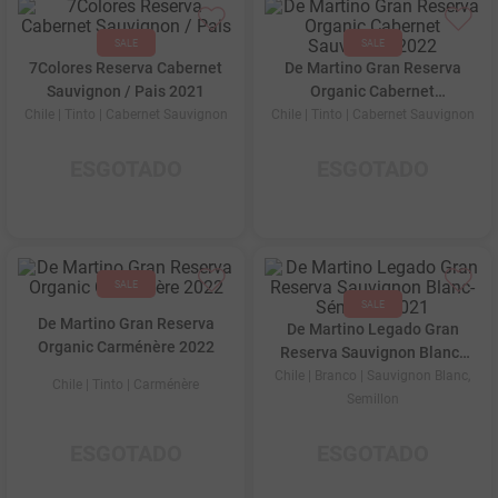
7Colores Reserva Cabernet
De Martino Gran Reserva
Sauvignon / Pais 2021
Organic Cabernet
Sauvignon 2022
Chile
| Tinto
| Cabernet Sauvignon
Chile
| Tinto
| Cabernet Sauvignon
ESGOTADO
ESGOTADO
De Martino Gran Reserva
De Martino Legado Gran
Organic Carménère 2022
Reserva Sauvignon Blanc-
Sémillon 2021
Chile
| Branco
| Sauvignon Blanc,
Chile
| Tinto
| Carménère
Semillon
ESGOTADO
ESGOTADO