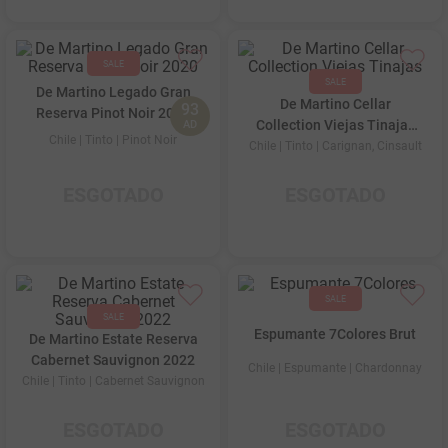
De Martino Legado Gran
De Martino Cellar
93
Reserva Pinot Noir 2020
Collection Viejas Tinajas
AD
Chile
| Tinto
| Pinot Noir
2014
Chile
| Tinto
| Carignan, Cinsault
ESGOTADO
ESGOTADO
Espumante 7Colores Brut
De Martino Estate Reserva
Cabernet Sauvignon 2022
Chile
| Espumante
| Chardonnay
Chile
| Tinto
| Cabernet Sauvignon
ESGOTADO
ESGOTADO