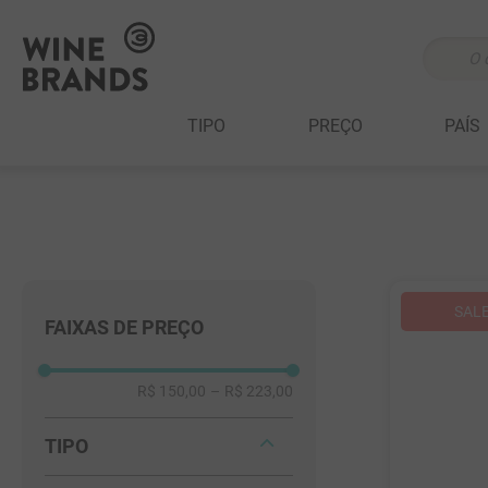
O que v
TERMOS MAIS 
TIPO
PREÇO
PAÍS
1
º
cabernet sau
2
º
505
3
º
375 ml
4
º
sauvignon bl
5
º
branco
FAIXAS DE PREÇO
6
º
cabernet fran
7
º
ribeiro santo
R$ 150,00
–
R$ 223,00
8
º
500 ml
9
º
marchesi incis
TIPO
10
º
quinta boavis