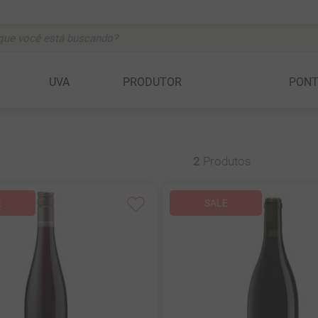
ocê está buscando?
BUSCADOS
UVA
PRODUTOR
PON
vignon
2
Produtos
anc
c
a della rocchetta
ta