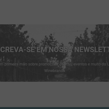
SCREVA-SE EM NOSSA NEWSLET
m primeira mão sobre promoções, ofertas, eventos e muito do 
Winebrands