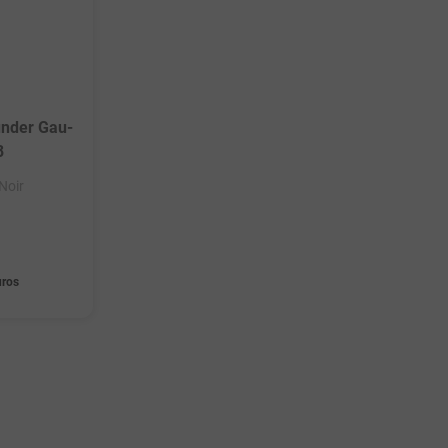
under Gau-
8
 Noir
uros