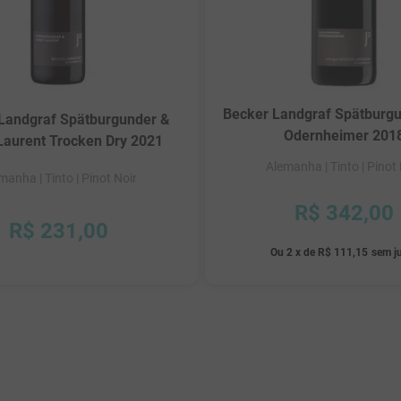
Becker Landgraf Spätburg
Landgraf Spätburgunder &
Odernheimer 201
Laurent Trocken Dry 2021
Alemanha
| Tinto
| Pinot
emanha
| Tinto
| Pinot Noir
R$
342
,
00
R$
231
,
00
Ou
2
x
de
R$ 111,15
sem j