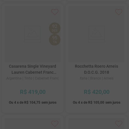
92
DES
95
TA
Casarena Single Vineyard
Rocchetta Roero Arneis
Lauren Cabernet Franc
D.O.C.G. 2018
2021
Argentina
| Tinto
| Cabernet Franc
Italia
| Branco
| Arneis
R$
419
,
00
R$
420
,
00
Ou
4
x
de
R$ 104,75
sem juros
Ou
4
x
de
R$ 105,00
sem juros