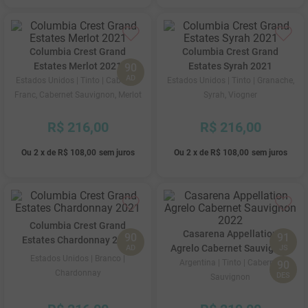
Columbia Crest Grand
Columbia Crest Grand
Estates Merlot 2021
Estates Syrah 2021
90
AD
Estados Unidos
| Tinto
| Cabernet
Estados Unidos
| Tinto
| Granache,
Franc, Cabernet Sauvignon, Merlot
Syrah, Viogner
R$
216
,
00
R$
216
,
00
Ou
2
x
de
R$ 108,00
sem juros
Ou
2
x
de
R$ 108,00
sem juros
Columbia Crest Grand
Casarena Appellation
90
91
Estates Chardonnay 2021
Agrelo Cabernet Sauvignon
AD
JS
Estados Unidos
| Branco
|
2022
Argentina
| Tinto
| Cabernet
90
Chardonnay
DES
Sauvignon