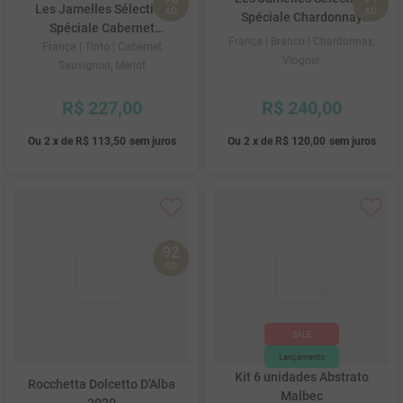
Les Jamelles Sélection
AD
AD
Spéciale Chardonnay
Spéciale Cabernet
Viognier Pays D'oc 2020
França
| Branco
| Chardonnay,
Sauvignon Merlot Pays D'oc
França
| Tinto
| Cabernet
Viogner
2020
Sauvignon, Merlot
R$
227
,
00
R$
240
,
00
Ou
2
x
de
R$ 113,50
sem juros
Ou
2
x
de
R$ 120,00
sem juros
92
AD
Kit 6 unidades Abstrato
Rocchetta Dolcetto D'Alba
Malbec