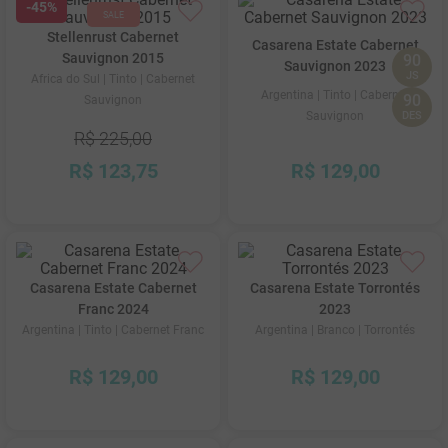
-
45%
Stellenrust Cabernet
Casarena Estate Cabernet
Sauvignon 2015
90
Sauvignon 2023
JS
Africa do Sul
| Tinto
| Cabernet
Argentina
| Tinto
| Cabernet
90
Sauvignon
Sauvignon
DES
R$
225
,
00
R$
123
,
75
R$
129
,
00
Casarena Estate Cabernet
Casarena Estate Torrontés
Franc 2024
2023
Argentina
| Tinto
| Cabernet Franc
Argentina
| Branco
| Torrontés
R$
129
,
00
R$
129
,
00