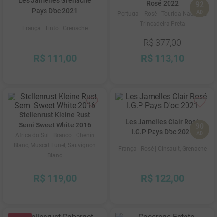
Les Jamelles Grenache
Rosé 2022
92
Pays D'oc 2021
AD
Portugal
| Rosé
| Touriga Nacional,
Trincadeira Preta
França
| Tinto
| Grenache
R$
377
,
00
R$
111
,
00
R$
113
,
10
Stellenrust Kleine Rust
Les Jamelles Clair Rosé
Semi Sweet White 2016
90
I.G.P Pays D'oc 2021
AD
Africa do Sul
| Branco
| Chenin
Blanc, Muscat Lunel, Sauvignon
França
| Rosé
| Cinsault, Grenache
Blanc
R$
119
,
00
R$
122
,
00