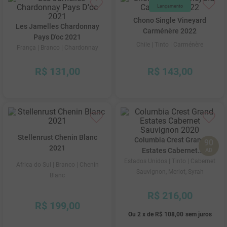
Chono Single Vineyard
Les Jamelles Chardonnay
Carménère 2022
Pays D'oc 2021
Chile
| Tinto
| Carménère
França
| Branco
| Chardonnay
R$
131
,
00
R$
143
,
00
Stellenrust Chenin Blanc
Columbia Crest Grand
90
2021
Estates Cabernet
AD
Sauvignon 2020
Estados Unidos
| Tinto
| Cabernet
Africa do Sul
| Branco
| Chenin
Sauvignon, Merlot, Syrah
Blanc
R$
216
,
00
R$
199
,
00
Ou
2
x
de
R$ 108,00
sem juros