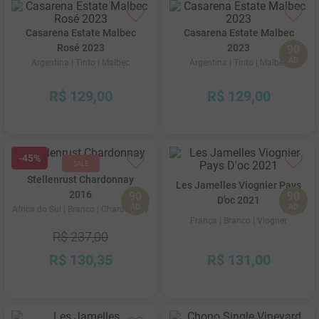
Casarena Estate Malbec
Casarena Estate Malbec
Rosé 2023
2023
90
AD
Argentina
| Tinto
| Malbec
Argentina
| Tinto
| Malbec
R$
129
,
00
R$
129
,
00
-
45%
Stellenrust Chardonnay
Les Jamelles Viognier Pays
2016
90
90
D'oc 2021
AD
AD
Africa do Sul
| Branco
| Chardonnay
França
| Branco
| Viogner
R$
237
,
00
R$
130
,
35
R$
131
,
00