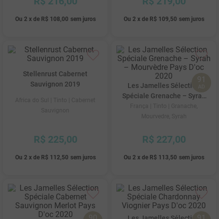
R$
216
,
00
R$
219
,
00
Ou
2
x
de
R$ 108,00
sem juros
Ou
2
x
de
R$ 109,50
sem juros
Stellenrust Cabernet
91
Sauvignon 2019
Les Jamelles Sélection
AD
Spéciale Grenache – Syrah
Africa do Sul
| Tinto
| Cabernet
– Mourvèdre Pays D'oc 2020
França
| Tinto
| Granache,
Sauvignon
Mourvedre, Syrah
R$
225
,
00
R$
227
,
00
Ou
2
x
de
R$ 112,50
sem juros
Ou
2
x
de
R$ 113,50
sem juros
90
91
Les Jamelles Sélection