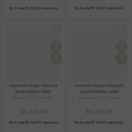
Ou
3
x
de
R$ 127,66
sem juros
Ou
4
x
de
R$ 104,75
sem juros
92
92
JS
JS
93
92
RP
TA
Casarena Single Vineyard
Casarena Single Vineyard
Naoki Malbec 2020
Jamilla Malbec 2020
Argentina
| Tinto
| Malbec
Argentina
| Tinto
| Malbec
R$
419
,
00
R$
419
,
00
Ou
4
x
de
R$ 104,75
sem juros
Ou
4
x
de
R$ 104,75
sem juros