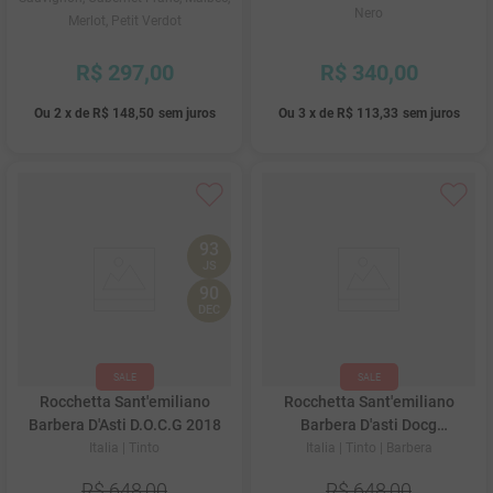
Nero
Merlot, Petit Verdot
R$
297
,
00
R$
340
,
00
Ou
2
x
de
R$ 148,50
sem juros
Ou
3
x
de
R$ 113,33
sem juros
93
JS
90
DEC
Rocchetta Sant'emiliano
Rocchetta Sant'emiliano
Barbera D'Asti D.O.C.G 2018
Barbera D'asti Docg
Superiore 2011
Italia
| Tinto
Italia
| Tinto
| Barbera
R$
648
,
00
R$
648
,
00