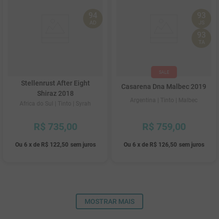
94
93
AD
JS
93
TA
Stellenrust After Eight
Casarena Dna Malbec 2019
Shiraz 2018
Argentina
| Tinto
| Malbec
Africa do Sul
| Tinto
| Syrah
R$
735
,
00
R$
759
,
00
Ou
6
x
de
R$ 122,50
sem juros
Ou
6
x
de
R$ 126,50
sem juros
MOSTRAR MAIS