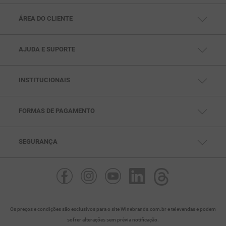
ÁREA DO CLIENTE
MINHA CONTA
MEUS PEDIDOS
MEUS ENDEREÇOS
AJUDA E SUPORTE
CENTRAL DE AJUDA
FALE CONOSCO
TELEVENDAS: (11) 99791-5286
SAC: (11) 97432-0693
INSTITUCIONAIS
SEG. À SEX DAS 10HS ÀS 18HS
QUEM SOMOS
POLÍTICAS DE PRIVACIDADE
POLITICAS DE PAGAMENTO
POLÍTICAS DE ENTREGA
FORMAS DE PAGAMENTO
POLÍTICAS DE TROCA
SEGURANÇA
Os preços e condições são exclusivos para o site Winebrands.com.br e televendas e podem
sofrer alterações sem prévia notificação.