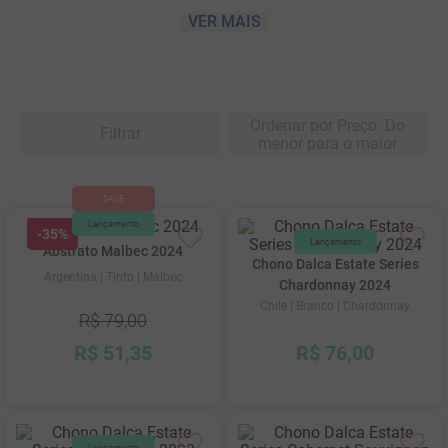
Não perca tempo! A promoção é por tempo
VER MAIS
limitado. Válido até 25/01/2026.
10
º
marchesi incisa della rocchetta
Ordenar por
Preço: Do
Filtrar
menor para o maior
-
35%
Abstrato Malbec 2024
Chono Dalca Estate Series
Argentina
| Tinto
| Malbec
Chardonnay 2024
Chile
| Branco
| Chardonnay
R$
79
,
00
R$
51
,
35
R$
76
,
00