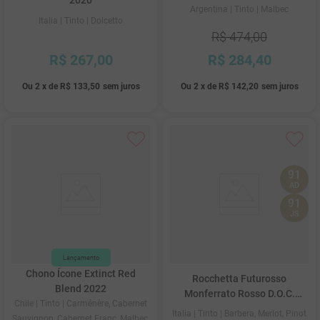
2020
Argentina
| Tinto
| Malbec
Italia
| Tinto
| Dolcetto
R$
474
,
00
R$
267
,
00
R$
284
,
40
Ou
2
x
de
R$ 133,50
sem juros
Ou
2
x
de
R$ 142,20
sem juros
91
AD
91
JS
Chono Ícone Extinct Red
Rocchetta Futurosso
Blend 2022
Monferrato Rosso D.O.C.
Chile
| Tinto
| Carménère, Cabernet
2020
Italia
| Tinto
| Barbera, Merlot, Pinot
Sauvignon, Cabernet Franc, Malbec,