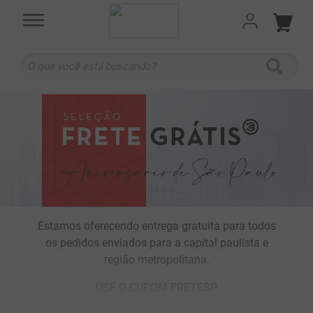
O que você está buscando?
TERMOS MAIS BUSCADOS
1
º
cabernet sauvignon
2
º
505
3
º
375 ml
4
º
sauvignon blanc
5
º
branco
Estamos oferecendo entrega gratuita para todos
6
º
cabernet franc
os pedidos enviados para a capital paulista e
região metropolitana.
7
º
ribeiro santo
8
º
500 ml
USE O CUPOM
FRETESP
9
º
quinta boavista