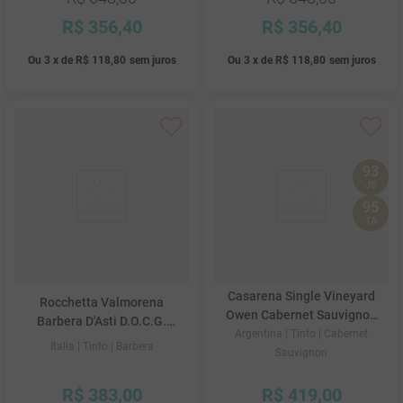
R$
356
,
40
R$
356
,
40
Ou
3
x
de
R$ 118,80
sem juros
Ou
3
x
de
R$ 118,80
sem juros
93
JS
95
TA
Casarena Single Vineyard
Rocchetta Valmorena
Owen Cabernet Sauvignon
Barbera D'Asti D.O.C.G.
2021
Argentina
| Tinto
| Cabernet
2020
Italia
| Tinto
| Barbera
Sauvignon
R$
383
,
00
R$
419
,
00