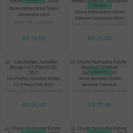
Chono Dalca Estate Series
Chono Dalca Estate Series
Carménère 2023
Cabernet Sauvignon 2024
Chile
| Tinto
| Carménère
Chile
| Tinto
| Cabernet Sauvignon
R$
76
,
00
R$
76
,
00
Les Petites Jamelles Rouge
Chono Nomades Estate
I.G.P Pays D'OC 2021
Reserve Cabernet
Sauvignon 2024
França
| Tinto
| Carignan, Grenache
Chile
| Tinto
| Cabernet Sauvignon
R$
95
,
00
R$
97
,
00